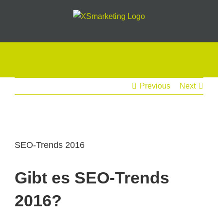
Skip
to
content
Previous
Next
View
Larger
SEO-Trends 2016
Image
Gibt es SEO-Trends
2016?