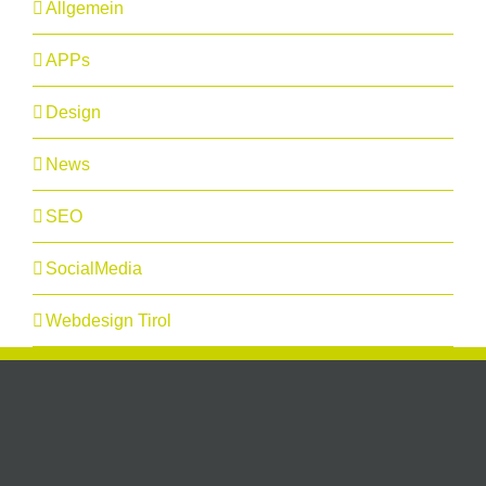
Allgemein
APPs
Design
News
SEO
SocialMedia
Webdesign Tirol