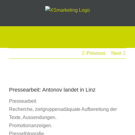
Skip
to
content
Previous
Next
View
Larger
Pressearbeit: Antonov landet in Linz
Image
Pressearbeit
Recherche, zielgruppenadäquate Aufbereitung der
Texte, Aussendungen.
Promotionanzeigen.
Pressefotografie.