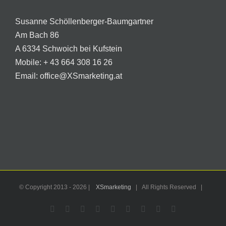
Susanne Schöllenberger-Baumgartner
Am Bach 86
A 6334 Schwoich bei Kufstein
Mobile:
+ 43 664 308 16 26
Email:
office@XSmarketing.at
© Copyright 2013 -
2026 |
XSmarketing
| All Rights Reserved |
Facebook
Flickr
X
YouTube
Instagram
Pinterest
LinkedIn
Email
WhatsApp