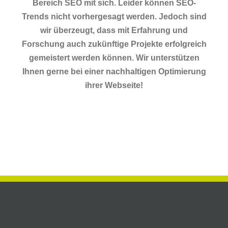
Bereich SEO mit sich. Leider können SEO-
Trends nicht vorhergesagt werden. Jedoch sind
wir überzeugt, dass mit Erfahrung und
Forschung auch zukünftige Projekte erfolgreich
gemeistert werden können. Wir unterstützen
Ihnen gerne bei einer nachhaltigen Optimierung
ihrer Webseite!
Barrierefreie Webseite 2025 |
Homepage erstellen für Zafer
Gesetzliche Pflicht & Lösungen
in St. Johann
Google Fonts