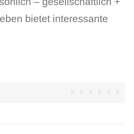
sönlich – gesellschaftlich +
eben bietet interessante
Facebook
X
LinkedIn
WhatsApp
Pinterest
Email