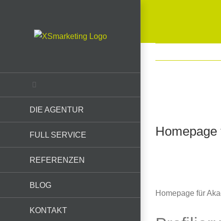
Skip
to
content
View
DIE AGENTUR
Larger
Image
Homepage 
FULL SERVICE
REFERENZEN
BLOG
Homepage für Ak
KONTAKT