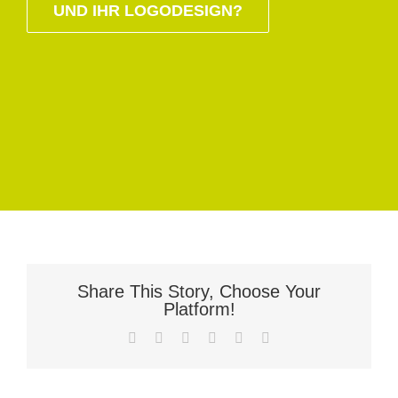
UND IHR LOGODESIGN?
Share This Story, Choose Your
Platform!
Facebook
X
LinkedIn
WhatsApp
Pinterest
Email