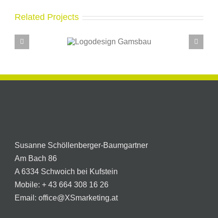
Related Projects
Logodesign
Logodesi
Gamsbau
Visitenk
Susanne Schöllenberger-Baumgartner
Am Bach 86
A 6334 Schwoich bei Kufstein
Mobile:
+ 43 664 308 16 26
Email:
office@XSmarketing.at