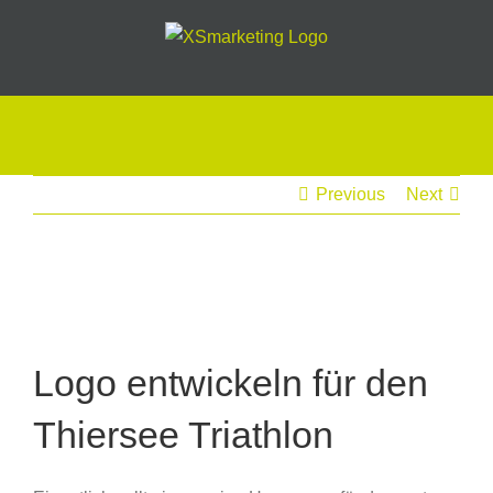
Skip
to
content
Previous
Next
View
Larger
Image
Logo entwickeln für den
Thiersee Triathlon