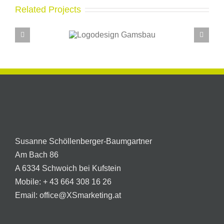
Related Projects
Logodesign
Logodesi
Gamsbau
Visitenk
Susanne Schöllenberger-Baumgartner
Am Bach 86
A 6334 Schwoich bei Kufstein
Mobile:
+ 43 664 308 16 26
Email:
office@XSmarketing.at