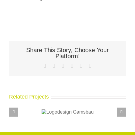
Share This Story, Choose Your
Platform!
Facebook
X
LinkedIn
WhatsApp
Pinterest
Email
Related Projects
Logodesign
Logodesi
Gamsbau
Visitenk