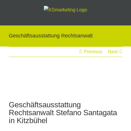
Skip
to
content
Geschäftsausstattung Rechtsanwalt
Previous
Next
View
Larger
Image
Geschäftsausstattung
Rechtsanwalt Stefano Santagata
in Kitzbühel