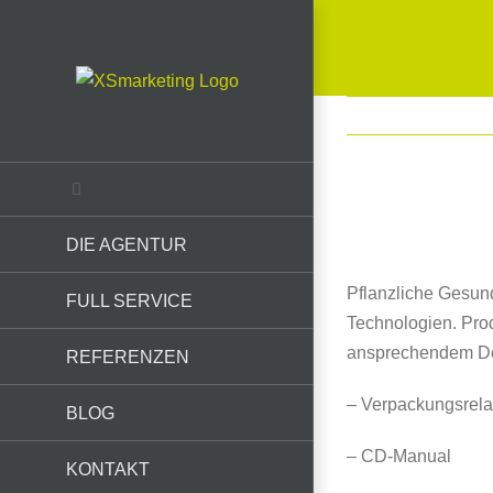
Skip
to
content
View
DIE AGENTUR
Larger
Image
Pflanzliche Gesund
FULL SERVICE
Technologien. Prod
ansprechendem Des
REFERENZEN
– Verpackungsrel
BLOG
– CD-Manual
KONTAKT