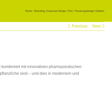
Home
Branding
Corporate Design
Print
Packungsdesign Vitaldoc
Previous
Next
d kombiniert mit innovativen pharmazeutischen
e pflanzliche sind – und dies in modernem und