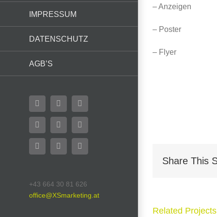
– Anzeigen
IMPRESSUM
– Poster
DATENSCHUTZ
– Flyer
AGB’S
Facebook
Flickr
X
YouTube
Instagram
Pinterest
LinkedIn
Email
WhatsApp
Share This S
+43 664 30 81 626
office@XSmarketing.at
Related Projects