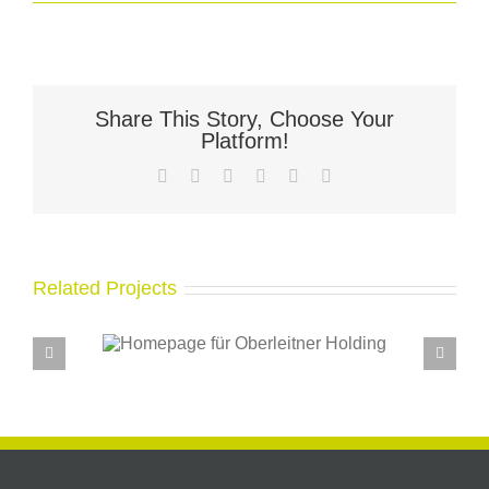
Share This Story, Choose Your
Platform!
Facebook
X
LinkedIn
WhatsApp
Pinterest
Email
Related Projects
für
Neues Restaurant –
olding
Homepage