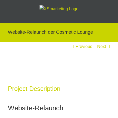
Skip
to
content
Website-Relaunch der Cosmetic Lounge
Previous
Next
View
Larger
Image
Project Description
Website-Relaunch