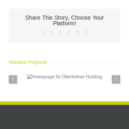
Share This Story, Choose Your
Platform!
Facebook
X
LinkedIn
WhatsApp
Pinterest
Email
Related Projects
für
Neues Restaurant –
olding
Homepage