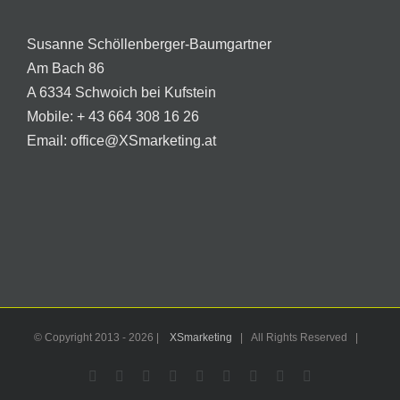
Susanne Schöllenberger-Baumgartner
Am Bach 86
A 6334 Schwoich bei Kufstein
Mobile:
+ 43 664 308 16 26
Email:
office@XSmarketing.at
© Copyright 2013 -
2026 |
XSmarketing
| All Rights Reserved |
Facebook
Flickr
X
YouTube
Instagram
Pinterest
LinkedIn
Email
WhatsApp