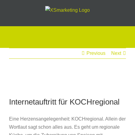
Skip
to
content
Previous
Next
View
Larger
Image
Internetauftritt für KOCHregional
Eine Herzensangelegenheit: KOCHregional. Allein der
Wortlaut sagt schon alles aus. Es geht um regionale