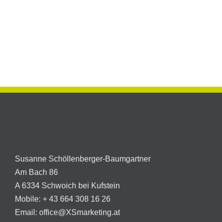
Meine
Homepage
Service
erste
zum
Frühjahrsputz
KG
Homepage:
Jubiläum
auf
handwerk
der
Bad
Homepage
Häring
Update
HMK
der
Facility
Homepage
Service
Susanne Schöllenberger-Baumgartner
Am Bach 86
A 6334 Schwoich bei Kufstein
Mobile:
+ 43 664 308 16 26
Email:
office@XSmarketing.at