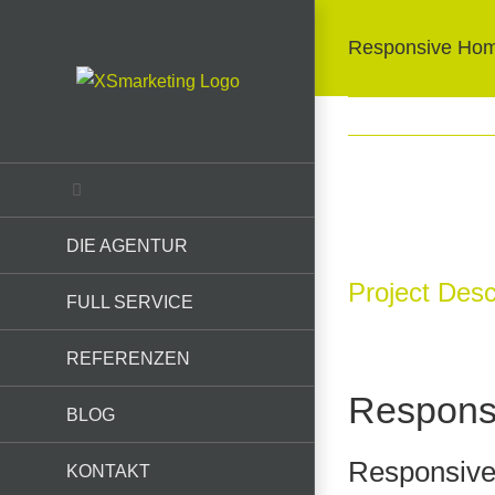
Skip
to
Responsive Hom
content
View
DIE AGENTUR
Larger
Image
Project Desc
FULL SERVICE
REFERENZEN
Respons
BLOG
Responsiv
KONTAKT