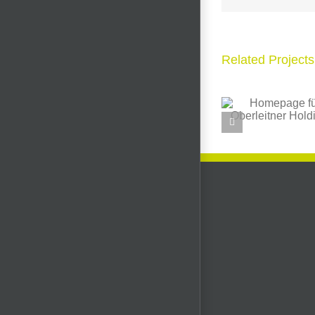
Related Projects
Neu
Homepage für
Restau
Oberleitner
ne
Holding
Home