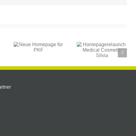
Homepagerelaunch
Homepage für
Medical
Akademie
für
Cosmetic
Gesund
Silvia
Leben
rtner