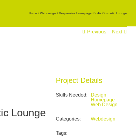
Home
Webdesign
Responsive Homepage für die Cosmetic Lounge
Previous
Next
Project Details
Skills Needed:
Design
Homepage
Web Design
ic Lounge
Categories:
Webdesign
Tags: