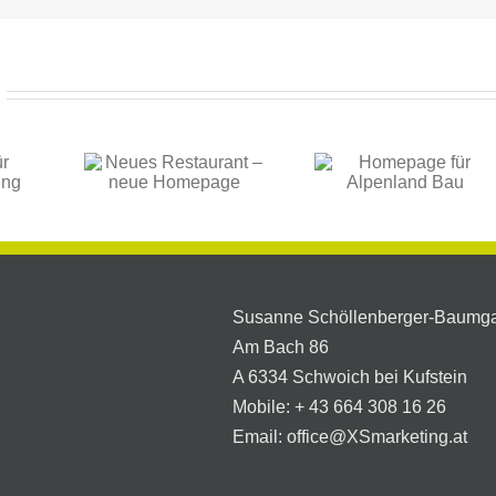
es
Neue
rant –
Homepage für
Homepage 
ue
Alpenland Bau
PKF
page
Susanne Schöllenberger-Baumga
Am Bach 86
A 6334 Schwoich bei Kufstein
Mobile:
+ 43 664 308 16 26
Email:
office@XSmarketing.at