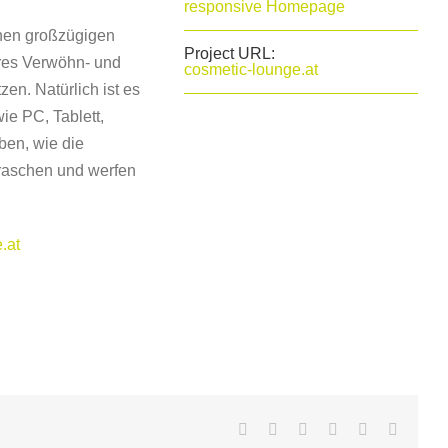
responsive Homepage
ohen großzügigen
Project URL:
ares Verwöhn- und
cosmetic-lounge.at
n. Natürlich ist es
ie PC, Tablett,
ben, wie die
raschen und werfen
.at
Facebook
X
LinkedIn
WhatsApp
Pinterest
Email