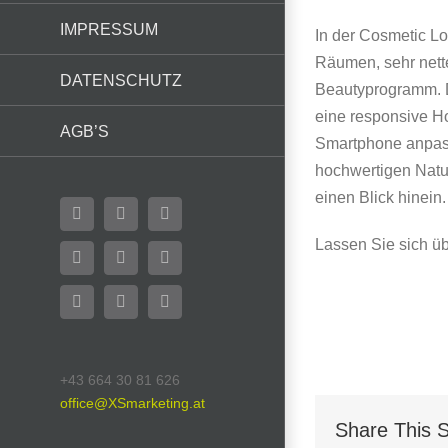
IMPRESSUM
In der Cosmetic L
Räumen, sehr nett
DATENSCHUTZ
Beautyprogramm. D
eine responsive Ho
AGB’S
Smartphone anpass
hochwertigen Natu
einen Blick hinein
Facebook
Flickr
X
Lassen Sie sich üb
YouTube
Instagram
Pinterest
LinkedIn
Email
WhatsApp
+43 664 30 81 626
office@XSmarketing.at
Share This S