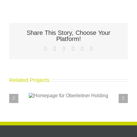
Share This Story, Choose Your
Platform!
Facebook
X
LinkedIn
WhatsApp
Pinterest
Email
Related Projects
für
Neues Restaurant –
olding
Homepage