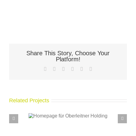
Share This Story, Choose Your
Platform!
Facebook
X
LinkedIn
WhatsApp
Pinterest
Email
Related Projects
für
Neues Restaurant –
olding
Homepage