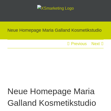
Skip
to
content
Neue Homepage Maria Galland Kosmetikstudio
Previous
Next
View
Larger
Image
Neue Homepage Maria
Galland Kosmetikstudio