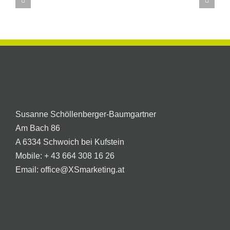
für
Neues Restaurant –
olding
Homepage
Susanne Schöllenberger-Baumgartner
Am Bach 86
A 6334 Schwoich bei Kufstein
Mobile:
+ 43 664 308 16 26
Email:
office@XSmarketing.at