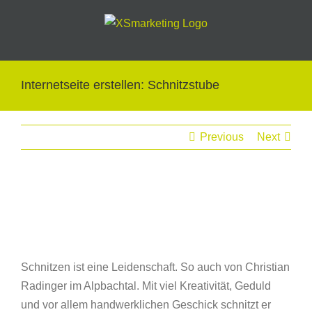
Skip
to
content
Internetseite erstellen: Schnitzstube
Previous
Next
View
Larger
Image
Schnitzen ist eine Leidenschaft. So auch von Christian
Radinger im Alpbachtal. Mit viel Kreativität, Geduld
und vor allem handwerklichen Geschick schnitzt er