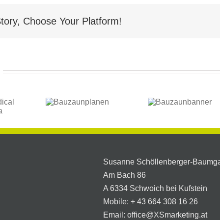
tory, Choose Your Platform!
Visitenkar
auzaunplanen
Bauzaunbanner
mit QRco
Susanne Schöllenberger-Baumga
Am Bach 86
A 6334 Schwoich bei Kufstein
Mobile:
+ 43 664 308 16 26
Email:
office@XSmarketing.at