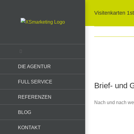
Skip
to
Visitenkarten 1s
content
View
DIE AGENTUR
Larger
Image
FULL SERVICE
Brief- und 
REFERENZEN
Nach und nach wer
BLOG
KONTAKT