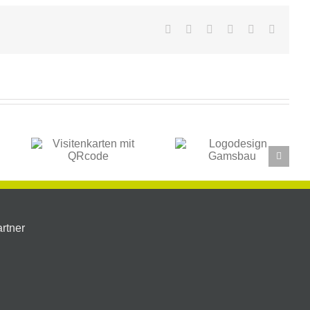
Facebook
X
LinkedIn
WhatsApp
Pinterest
Email
Logodesign
ten
Logodesign
und
de
Gamsbau
Visitenkarten
rtner