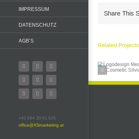
IMPRESSUM
Share This S
DATENSCHUTZ
AGB’S
Related Projects
Logodesign
Facebook
Flickr
X
Medical
B
Cosmetic
YouTube
Instagram
Pinterest
Silvia
LinkedIn
Email
WhatsApp
+43 664 30 81 626
office@XSmarketing.at