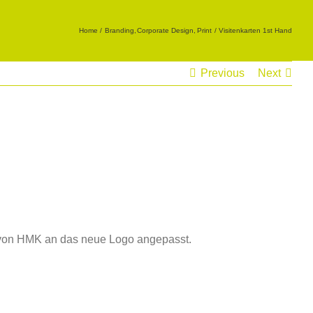
Home
Branding
Corporate Design
Print
Visitenkarten 1st Hand
Previous
Next
g von HMK an das neue Logo angepasst.