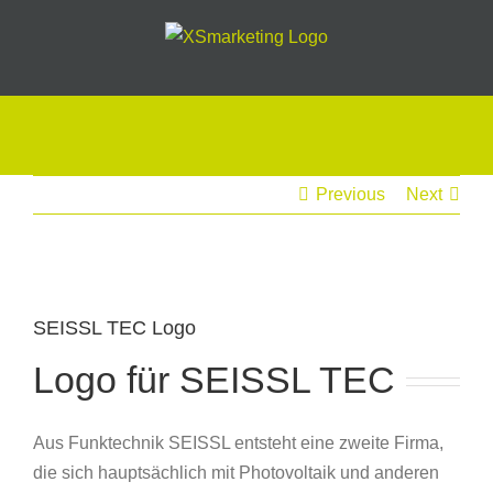
Skip
to
content
Previous
Next
View
Larger
SEISSL TEC Logo
Image
Logo für SEISSL TEC
Aus Funktechnik SEISSL entsteht eine zweite Firma,
die sich hauptsächlich mit Photovoltaik und anderen