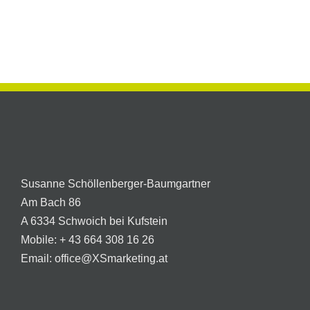
am
Mobiler
Hechtsee
Messestand
Naturemium
Susanne Schöllenberger-Baumgartner
Am Bach 86
A 6334 Schwoich bei Kufstein
Mobile:
+ 43 664 308 16 26
Email:
office@XSmarketing.at