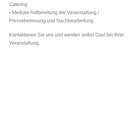
Catering
• Mediale Aufbereitung der Veranstaltung /
Pressebetreuung und Nachbearbeitung
Kontaktieren Sie uns und werden selbst Gast bei Ihrer
Veranstaltung.
Folder
für
Banner
Arche
für
Noe
Fotoshooting
Arche
bei
Noe
Webseite
Schritt
für
für
Autovermietung
Schritt
OJ
Corona
Cars
Gesichtsvisier
Fotoshooting